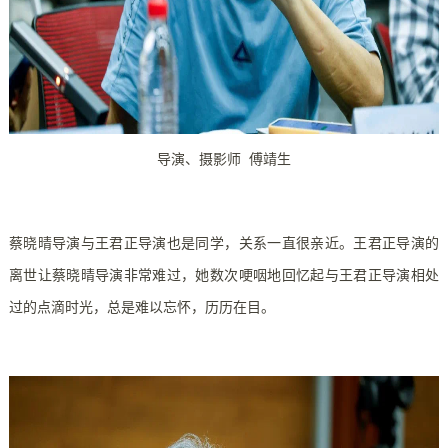
导演、摄影师 傅靖生
蔡晓晴导演与王君正导演也是同学，关系一直很亲近。王君正导演的
离世让蔡晓晴导演非常难过，她数次哽咽地回忆起与王君正导演相处
过的点滴时光，总是难以忘怀，历历在目。