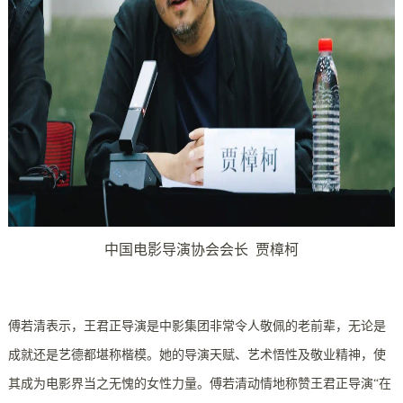
中国电影导演协会会长 贾樟柯
傅若清表示，王君正导演是中影集团非常令人敬佩的老前辈，无论是
成就还是艺德都堪称楷模。她的导演天赋、艺术悟性及敬业精神，使
其成为电影界当之无愧的女性力量。傅若清动情地称赞王君正导演“在