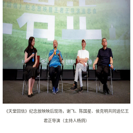
《天堂回信》纪念放映映后现场，谢飞、陈国星、侯克明共同追忆王
君正导演（主持人杨鸽）