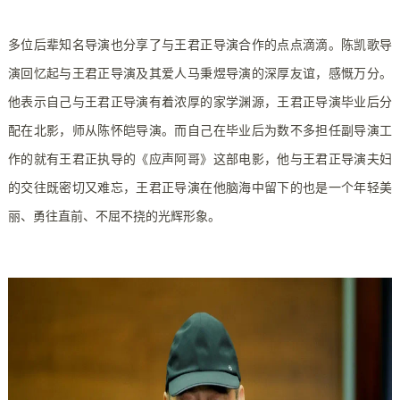
多位后辈知名导演也分享了与王君正导演合作的点点滴滴。陈凯歌导
演回忆起与王君正导演及其爱人马秉煜导演的深厚友谊，感慨万分。
他表示自己与王君正导演有着浓厚的家学渊源，王君正导演毕业后分
配在北影，师从陈怀皑导演。而自己在毕业后为数不多担任副导演工
作的就有王君正执导的《应声阿哥》这部电影，他与王君正导演夫妇
的交往既密切又难忘，王君正导演在他脑海中留下的也是一个年轻美
丽、勇往直前、不屈不挠的光辉形象。